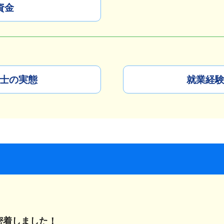
資金
士の実態
就業経
密着しました！