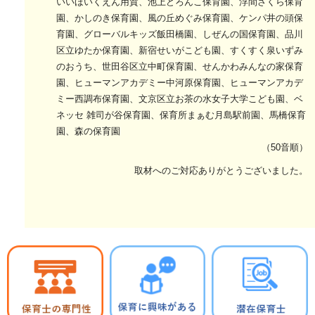
いいほいくえん用賀、池上どろんこ保育園、浮間さくら保育
園、かしのき保育園、風の丘めぐみ保育園、ケンパ井の頭保
育園、グローバルキッズ飯田橋園、しぜんの国保育園、品川
区立ゆたか保育園、新宿せいがこども園、すくすく泉いずみ
のおうち、世田谷区立中町保育園、せんかわみんなの家保育
園、ヒューマンアカデミー中河原保育園、ヒューマンアカデ
ミー西調布保育園、文京区立お茶の水女子大学こども園、ベ
ネッセ 雑司が谷保育園、保育所まぁむ月島駅前園、馬橋保育
園、森の保育園
（50音順）
取材へのご対応ありがとうございました。